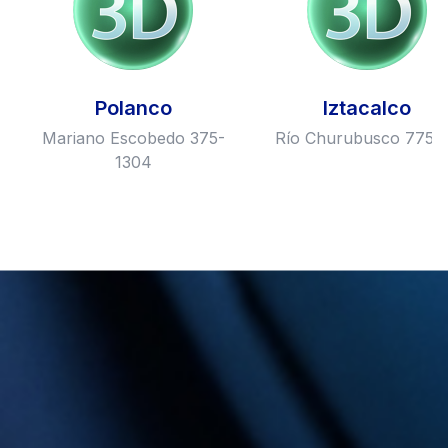
Polanco
Iztacalco
Mariano Escobedo 375-
Río Churubusco 775, 
1304